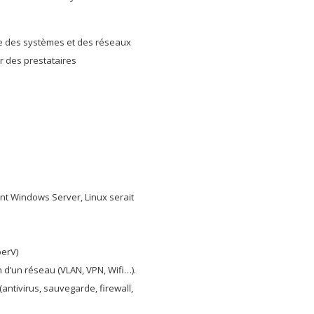
e des systèmes et des réseaux
r des prestataires
ent Windows Server, Linux serait
perV)
on d’un réseau (VLAN, VPN, Wifi…).
antivirus, sauvegarde, firewall,