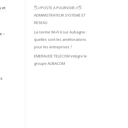
u et
🖐️//POSTE A POURVOIR //🖐️
ADMINISTRATEUR SYSTEME ET
RESEAU
La norme Wi-Fi 6 sur Aubagne :
e –
quelles sont les améliorations
pour les entreprises ?
EMERAUDE TELECOM intègre le
groupe AUBACOM
es