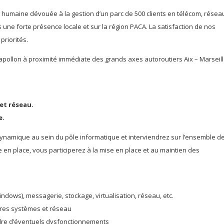
lle humaine dévouée à la gestion d’un parc de 500 clients en télécom, résea
une forte présence locale et sur la région PACA. La satisfaction de nos
priorités.
apollon à proximité immédiate des grands axes autoroutiers Aix – Marseill
et réseau.
e.
dynamique au sein du pôle informatique et interviendrez sur l’ensemble d
 en place, vous participerez à la mise en place et au maintien des
dows), messagerie, stockage, virtualisation, réseau, etc.
tures systèmes et réseau
dre d’éventuels dysfonctionnements