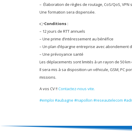
– Élaboration de règles de routage, CoS/QoS, VPN 
Une formation sera dispensée.
👉
Conditions :
– 12 jours de RTT annuels
– Une prime d’intéressement au bénéfice
– Un plan d’épargne entreprise avec abondement de
– Une prévoyance santé
Les déplacements sont limités à un rayon de 50 km 
Il sera mis à sa disposition un véhicule, GSM, PC 
missions.
A vos CV !!
Contactez-nous vite.
#emploi
#aubagne
#napollon
#reseautelecom
#adm