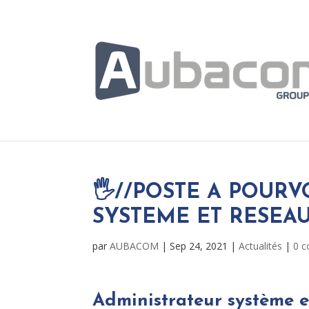
🖐️//POSTE A POURV
SYSTEME ET RESEA
par
AUBACOM
|
Sep 24, 2021
|
Actualités
|
0 
Administrateur système e